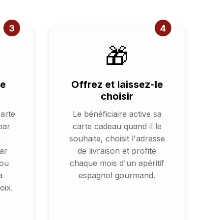
3
4
🎁
te
Offrez et laissez-le
choisir
arte
Le bénéficiaire active sa
par
carte cadeau quand il le
e
souhaite, choisit l'adresse
ar
de livraison et profite
 ou
chaque mois d'un apéritif
a
espagnol gourmand.
oix.