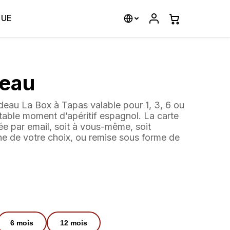
QUE
deau
deau La Box à Tapas valable pour 1, 3, 6 ou
itable moment d’apéritif espagnol. La carte
e par email, soit à vous-même, soit
ne de votre choix, ou remise sous forme de
6
mois
12
mois