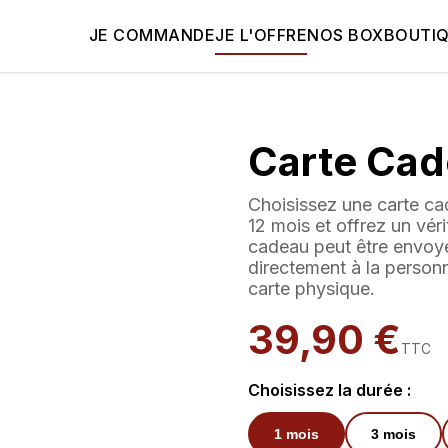
JE COMMANDE
JE L'OFFRE
NOS BOX
BOUTI
Carte Ca
Choisissez une carte ca
12 mois et offrez un vér
cadeau peut être envoyé
directement à la person
carte physique.
39,90 €
TTC
Choisissez la durée :
1
mois
3
mois