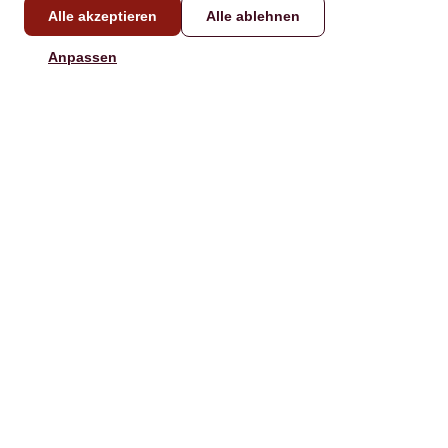
Alle akzeptieren
Alle ablehnen
KONTAKT
Anpassen
info@laboxatapas.com
Antwort in weniger als 48
Stunden.
NAVIGATION
HILFE
Kaufen
Kontakt
Verschenken
Rezepte
Unsere Boxen
FAQ
Playlists
Geschenkkarte aktivieren
Shop
Versandbedingungen
Unternehmen
Über uns