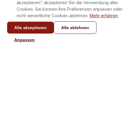
akzeptieren" akzeptieren Sie die Verwendung aller
Cookies. Sie können Ihre Präferenzen anpassen oder
nicht wesentliche Cookies ablehnen.
Mehr erfahren
Alle akzeptieren
Alle ablehnen
KONTAKT
Anpassen
info@laboxatapas.com
Antwort in weniger als 48
Stunden.
NAVIGATION
HILFE
Kaufen
Kontakt
Verschenken
Rezepte
Unsere Boxen
FAQ
Playlists
Geschenkkarte aktivieren
Shop
Versandbedingungen