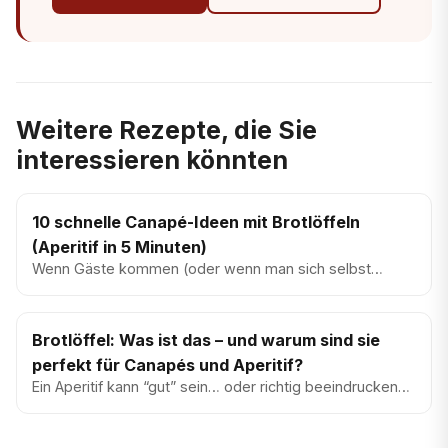
Weitere Rezepte, die Sie
interessieren könnten
10 schnelle Canapé-Ideen mit Brotlöffeln
(Aperitif in 5 Minuten)
Wenn Gäste kommen (oder wenn man sich selbst
etwas gönnen will), ist nicht das Produkt das Problem,
sondern die Präsenta...
Brotlöffel: Was ist das – und warum sind sie
perfekt für Canapés und Aperitif?
Ein Aperitif kann “gut” sein… oder richtig beeindruckend.
Oft entscheidet nicht nur der Belag, sondern die Basis:
Wenn s...