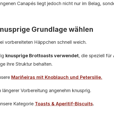
ngenen Canapés liegt jedoch nicht nur im Belag, sonde
 knusprige Grundlage wählen
ei vorbereiteten Häppchen schnell weich.
fig
knusprige Brottoasts verwendet
, die speziell fü
ge ihre Struktur behalten.
unsere
Mariñeiras mit Knoblauch und Petersilie
.
h längerer Vorbereitung angenehm knusprig.
unsere Kategorie
Toasts & Aperitif-Biscuits
.