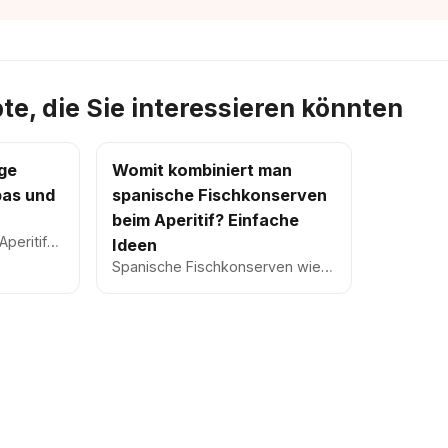
te, die Sie interessieren könnten
ge
Womit kombiniert man
pas und
spanische Fischkonserven
beim Aperitif? Einfache
Aperitif-
Ideen
s oft auf
Spanische Fischkonserven wie
oder
Sardinen, Muscheln oder
n ent...
Thunfisch sind ideal für einen
schnellen und geschmackvollen
Aperit...