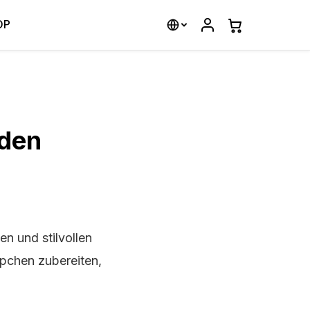
OP
 den
n und stilvollen
äppchen zubereiten,