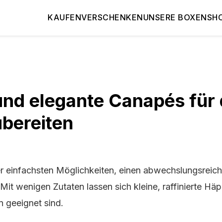
KAUFEN
VERSCHENKEN
UNSERE BOXEN
SH
und elegante Canapés für
ubereiten
r einfachsten Möglichkeiten, einen abwechslungsreiche
. Mit wenigen Zutaten lassen sich kleine, raffinierte H
n geeignet sind.