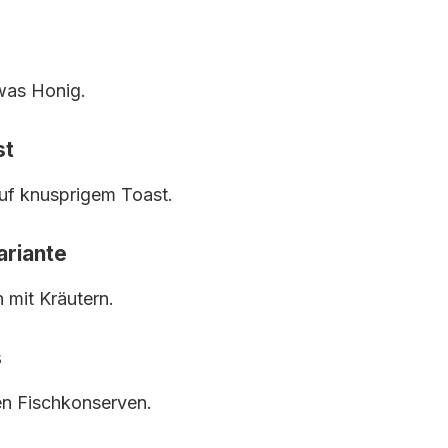
twas Honig.
st
uf knusprigem Toast.
ariante
mit Kräutern.
s
en Fischkonserven.