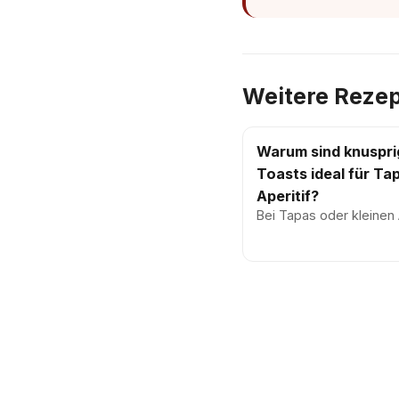
Weitere Rezep
Warum sind knuspri
Toasts ideal für Ta
Aperitif?
Bei Tapas oder kleinen 
Häppchen liegt der Foku
Belag wie Käse, Wurst 
Fischkonserven. Doch ei