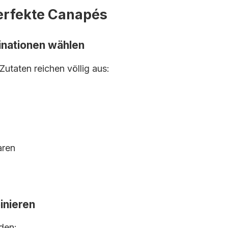
perfekte Canapés
inationen wählen
utaten reichen völlig aus:
aren
inieren
den: