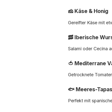
🧀 Käse & Honig
Gereifter Käse mit e
🥓 Iberische Wur
Salami oder Cecina a
🍅 Mediterrane V
Getrocknete Tomaten 
🐟 Meeres-Tapa
Perfekt mit spanisch