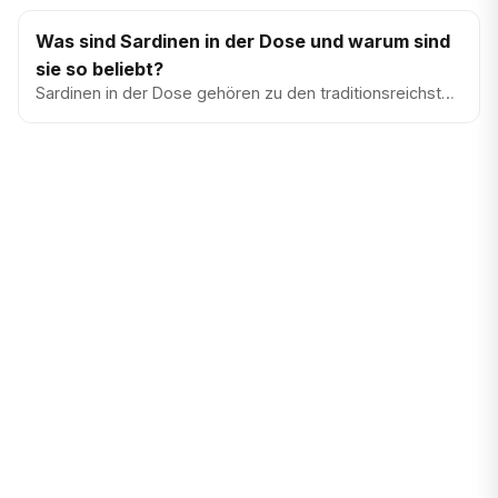
verzehrfertig, näh...
Was sind Sardinen in der Dose und warum sind
sie so beliebt?
Sardinen in der Dose gehören zu den traditionsreichsten
Produkten der mediterranen und atlantischen Küche. In
den letzte...