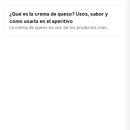
cremosa al inst...
¿Qué es la crema de queso? Usos, sabor y
cómo usarla en el aperitivo
La crema de queso es uno de los productos más
prácticos para montar un aperitivo sin cocinar: se unta
fácil, combina con...