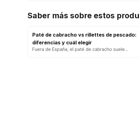
Saber más sobre estos prod
Paté de cabracho vs rillettes de pescado:
diferencias y cuál elegir
Fuera de España, el paté de cabracho suele
compararse con las rillettes de pescado , muy
conocidas en Francia. Ambos son...