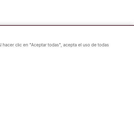
Al hacer clic en "Aceptar todas", acepta el uso de todas
MEDIOS DE PAGO
ta Regalo
de envío