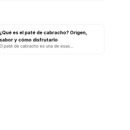
¿Qué es el paté de cabracho? Origen,
sabor y cómo disfrutarlo
El paté de cabracho es una de esas
especialidades españolas que sorprenden al
principio… y luego se vuelven un imprescin...