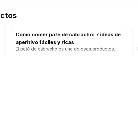
uctos
Cómo comer paté de cabracho: 7 ideas de
aperitivo fáciles y ricas
El paté de cabracho es uno de esos productos
que solucionan un aperitivo en segundos.
Cremoso, con sabor marino y un pun...