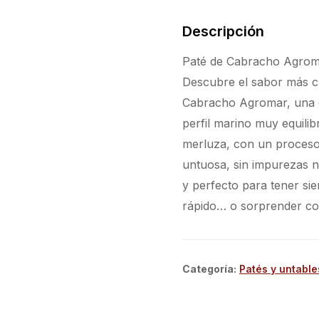
Descripción
Paté de Cabracho Agroma
Descubre el sabor más clá
Cabracho Agromar, una c
perfil marino muy equili
merluza, con un proceso
untuosa, sin impurezas ni
y perfecto para tener si
rápido… o sorprender con
Categoría
:
Patés y untable