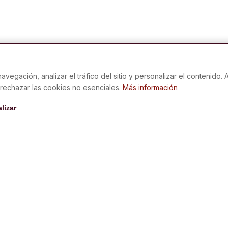
vegación, analizar el tráfico del sitio y personalizar el contenido. 
 rechazar las cookies no esenciales.
Más información
NAVEGACIÓN
AYUDA
lizar
s.com
Comprar
Contacto
nos de 48
Regalar
Recetas
Nuestras Cajas
FAQ
Playlists
Activar Tarje
Tienda
Condiciones 
Empresas
¿Quiénes somos?