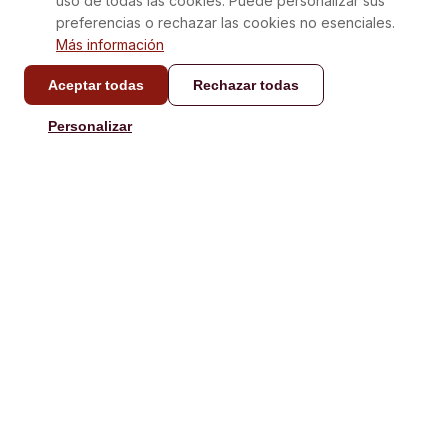
uso de todas las cookies. Puede personalizar sus
preferencias o rechazar las cookies no esenciales.
Más información
Aceptar todas
Rechazar todas
CONTACTO
Personalizar
info@laboxatapas.com
Respuesta en menos de
48 horas.
NAVEGACIÓN
AYUDA
Comprar
Contacto
Regalar
Recetas
Nuestras Cajas
FAQ
Playlists
Activar Tarjeta Regalo
Tienda
Condiciones de envío