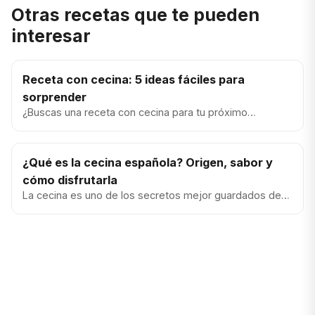
Otras recetas que te pueden
interesar
Receta con cecina: 5 ideas fáciles para
sorprender
¿Buscas una receta con cecina para tu próximo
aperitivo? La cecina de León es un producto versátil,
elegante y lleno de...
¿Qué es la cecina española? Origen, sabor y
cómo disfrutarla
La cecina es uno de los secretos mejor guardados de la
gastronomía española. Menos conocida que el jamón
ibérico, conqui...