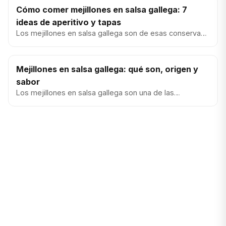
Cómo comer mejillones en salsa gallega: 7
ideas de aperitivo y tapas
Los mejillones en salsa gallega son de esas conservas
que arreglan un aperitivo en segundos: abrir, servir y
listo. La s...
Mejillones en salsa gallega: qué son, origen y
sabor
Los mejillones en salsa gallega son una de las
conservas más agradecidas para el aperitivo: marinas,
con una salsa sabro...