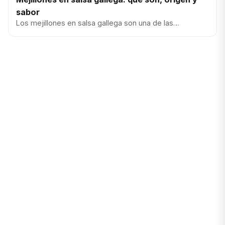
sabor
Los mejillones en salsa gallega son una de las
conservas más agradecidas para el aperitivo: marinas,
con una salsa sabro...