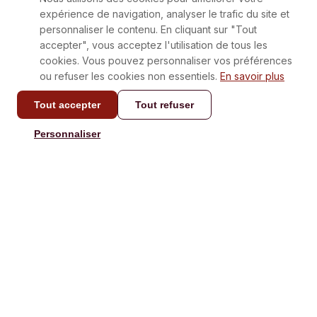
expérience de navigation, analyser le trafic du site et
personnaliser le contenu. En cliquant sur "Tout
accepter", vous acceptez l'utilisation de tous les
cookies. Vous pouvez personnaliser vos préférences
ou refuser les cookies non essentiels.
En savoir plus
Tout accepter
Tout refuser
CONTACT
Personnaliser
info@laboxatapas.com
Réponse en moins de 48
heures.
NAVIGATION
AIDE
Je Commande
Contact
Je l'offre
Recettes
Nos Box
FAQ