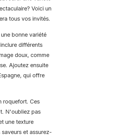
ectaculaire? Voici un
ra tous vos invités.
r une bonne variété
nclure différents
romage doux, comme
se. Ajoutez ensuite
spagne, qui offre
n roquefort. Ces
ût. N'oubliez pas
et une texture
 saveurs et assurez-