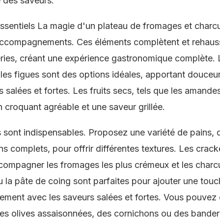
re des saveurs.
ntiels La magie d'un plateau de fromages et charcut
accompagnements. Ces éléments complètent et rehauss
ies, créant une expérience gastronomique complète. Le
les figues sont des options idéales, apportant douceur 
s salées et fortes. Les fruits secs, tels que les amandes
n croquant agréable et une saveur grillée.
ts sont indispensables. Proposez une variété de pains,
ns complets, pour offrir différentes textures. Les crack
ccompagner les fromages les plus crémeux et les charcu
ou la pâte de coing sont parfaites pour ajouter une tou
sement avec les saveurs salées et fortes. Vous pouvez 
s olives assaisonnées, des cornichons ou des banderi