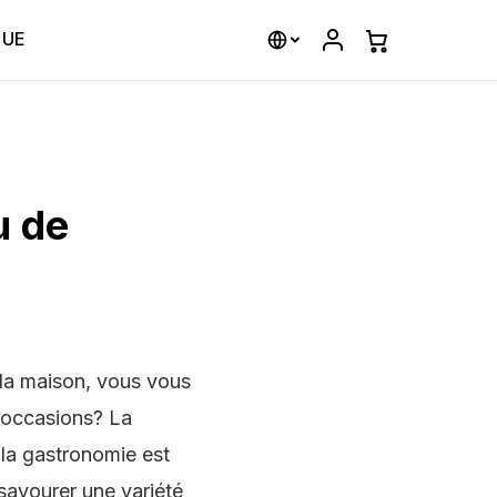
QUE
u de
 la maison, vous vous
s occasions? La
 la gastronomie est
savourer une variété