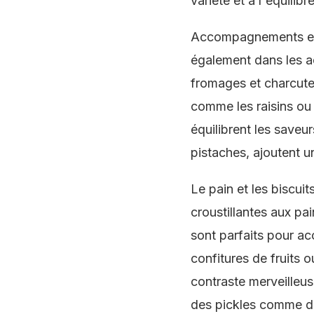
variété et à l'équilib
Accompagnements esse
également dans les 
fromages et charcuter
comme les raisins ou 
équilibrent les saveur
pistaches, ajoutent u
Le pain et les biscui
croustillantes aux pai
sont parfaits pour a
confitures de fruits 
contraste merveilleu
des pickles comme de