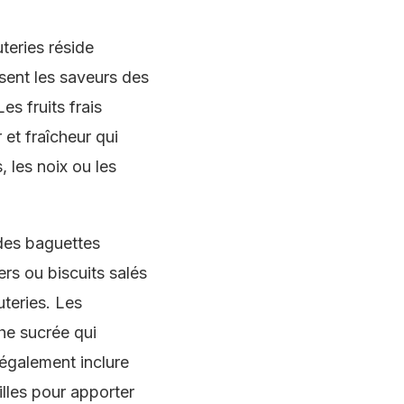
eries réside
ent les saveurs des
s fruits frais
et fraîcheur qui
, les noix ou les
 des baguettes
ers ou biscuits salés
teries. Les
che sucrée qui
également inclure
lles pour apporter