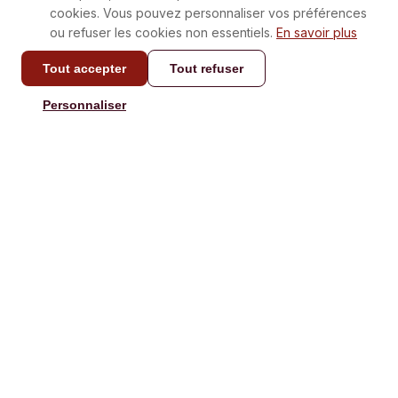
cookies. Vous pouvez personnaliser vos préférences
ou refuser les cookies non essentiels.
En savoir plus
Tout accepter
Tout refuser
CONTACT
Personnaliser
info@laboxatapas.com
Réponse en moins de 48
heures.
NAVIGATION
AIDE
Je Commande
Contact
Je l'offre
Recettes
Nos Box
FAQ
Playlists
Activer Carte Cadeau
Boutique
Conditions de livraison