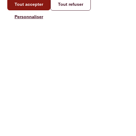
Tout accepter
Tout refuser
CONTACT
Personnaliser
info@laboxatapas.com
Réponse en moins de 48
heures.
NAVIGATION
AIDE
Je Commande
Contact
Je l'offre
Recettes
Nos Box
FAQ
Playlists
Activer Carte Cadeau
Boutique
Conditions de livraison
Entreprises
Qui sommes-nous ?