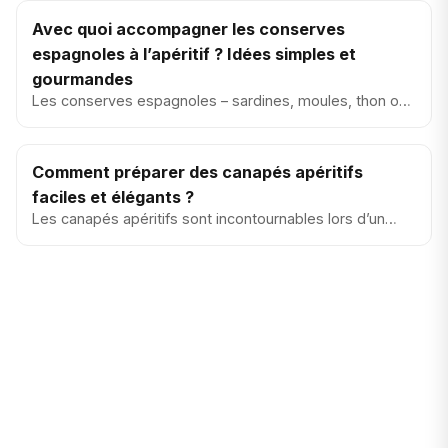
Avec quoi accompagner les conserves
espagnoles à l’apéritif ? Idées simples et
gourmandes
Les conserves espagnoles – sardines, moules, thon ou
autres spécialités marines – sont parfaites pour un
apéritif conviv...
Comment préparer des canapés apéritifs
faciles et élégants ?
Les canapés apéritifs sont incontournables lors d’un
apéritif réussi. Simples à préparer, conviviaux et
visuellement élé...