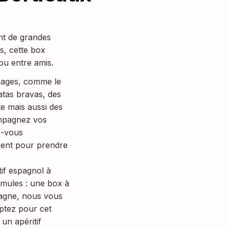
nt de grandes
s, cette box
ou entre amis.
mages, comme le
atas bravas, des
te mais aussi des
ompagnez vos
z-vous
oment pour prendre
if espagnol à
mules : une box à
pagne, nous vous
ptez pour cet
un apéritif