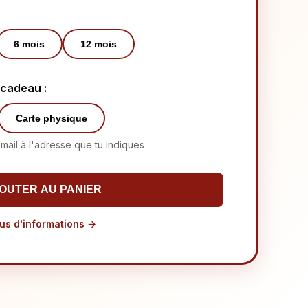
6
mois
12
mois
 cadeau :
Carte physique
ail à l'adresse que tu indiques
OUTER AU PANIER
us d'informations
→