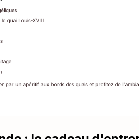
éliques
 le quai Louis-XVIII
is
itage
n
r par un apéritif aux bords des quais et profitez de l'ambi
e : le cadeau d'entrep