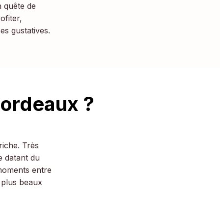
n quête de
fiter,
es gustatives.
Bordeaux ?
riche. Très
e datant du
 moments entre
 plus beaux