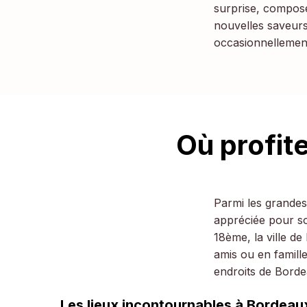
surprise, compos
nouvelles saveur
occasionnellement,
Où profit
Parmi les grandes
appréciée pour so
18ème, la ville d
amis ou en famill
endroits de Bord
Les lieux incontournables à Bordeau