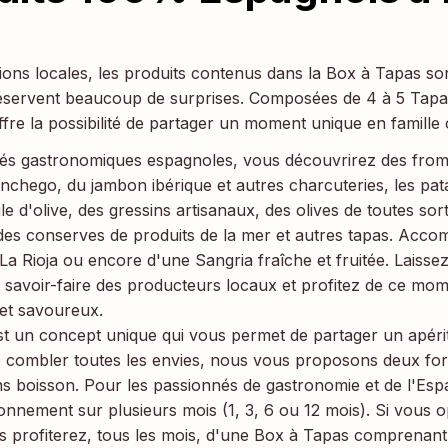
ions locales, les produits contenus dans la Box à Tapas so
réservent beaucoup de surprises. Composées de 4 à 5 Tapa
fre la possibilité de partager un moment unique en famille 
ités gastronomiques espagnoles, vous découvrirez des fro
chego, du jambon ibérique et autres charcuteries, les pat
le d'olive, des gressins artisanaux, des olives de toutes sor
des conserves de produits de la mer et autres tapas. Acc
 La Rioja ou encore d'une Sangria fraîche et fruitée. Laisse
e savoir-faire des producteurs locaux et profitez de ce m
 et savoureux.
t un concept unique qui vous permet de partager un apérit
 combler toutes les envies, nous vous proposons deux for
s boisson. Pour les passionnés de gastronomie et de l'Es
nement sur plusieurs mois (1, 3, 6 ou 12 mois). Si vous o
profiterez, tous les mois, d'une Box à Tapas comprenant 