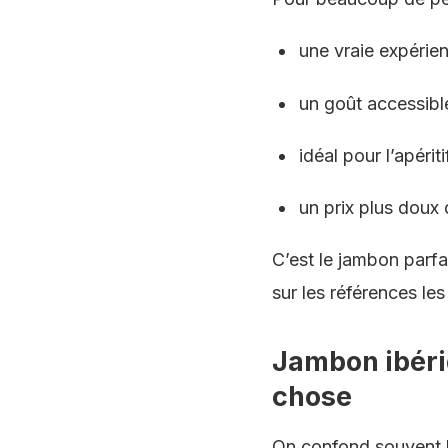
une vraie expérie
un goût accessible
idéal pour l’apériti
un prix plus doux 
C’est le jambon parf
sur les références le
Jambon ibéri
chose
On confond souvent l