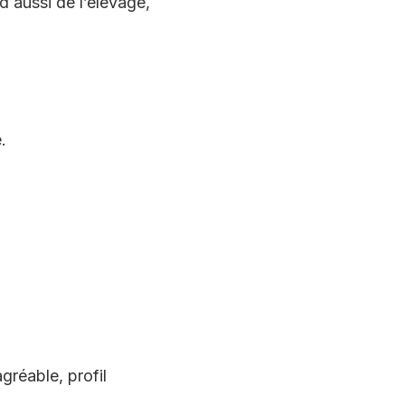
d aussi de l’élevage,
.
gréable, profil